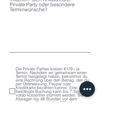
Private Party oder besondere
Terminwünsche?
Die Private Parties kosten €179,- je
Termin. Nachdem wir gemeinsam einen
Termin festgelegt haben, bekommst du
eine Rechnung über den Betrag, den du
per Überweisung, Paypal oder
Kreditkarte bezahlen kannst. Eine
bestätigte Buchung kann bis 7 Tage
vorab kostenfrei storniert werden. Bei
Absagen bis 48 Stunden vor dem
gebuchten Termin fallen 50% des
Preises an. Bei späteren Absagen wird
der Termin voll berechnet. Es gilt unsere
Erklärung zum
Datenschutz
jetzt buchen