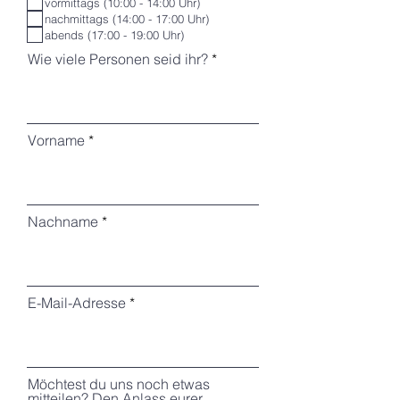
vormittags (10:00 - 14:00 Uhr)
d
l
nachmittags (14:00 - 17:00 Uhr)
i
c
abends (17:00 - 19:00 Uhr)
h
t
Wie viele Personen seid ihr?
f
e
l
d
Vorname
Nachname
E-Mail-Adresse
Möchtest du uns noch etwas
mitteilen? Den Anlass eurer