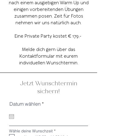
nach einem ausgiebigen Warm Up und
einigen vorbereitenden Übungen
zusammen posen. Zeit für Fotos
nehmen wir uns natürlich auch.
Eine Private Party kostet € 179,-
Melde dich gern über das
Kontaktformular mit eurem
individuellen Wunschtermin.
Jetzt Wunschtermin
sichern!
r
Datum wählen
*
e
q
u
i
r
P
Wähle deine Wunschzeit
*
e
f