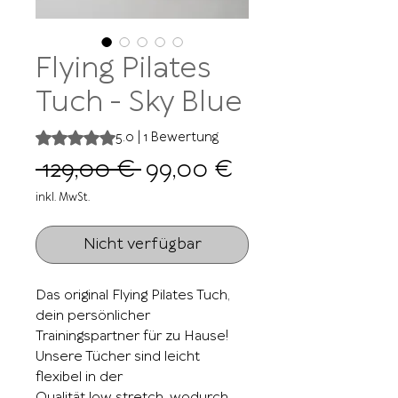
Flying Pilates
Tuch - Sky Blue
Das Rating beträgt 5.0 von fünf Sternen, basierend auf 1
5.0 | 1 Bewertung
Standardpreis
Sale-
 129,00 € 
99,00 €
Preis
inkl. MwSt.
Nicht verfügbar
Das original Flying Pilates Tuch,
dein persönlicher
Trainingspartner für zu Hause!
Unsere Tücher sind leicht
flexibel in der
Qualität low stretch, wodurch